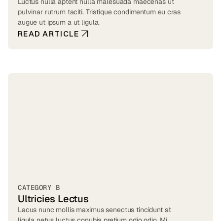
Luctus nulla aptent nulla malesuada maecenas ut
pulvinar rutrum taciti. Tristique condimentum eu cras
augue ut ipsum a ut ligula.
READ ARTICLE
CATEGORY B
Ultricies Lectus
Lacus nunc mollis maximus senectus tincidunt sit
ligula netus luctus conubia pretium odio odio. Mi